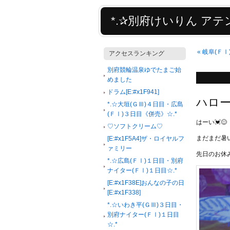
*.✰別府けいりん アテン
«
岐阜(ＦⅠ
アクセスランキング
別府競輪温泉ゆでたまご始
めました
ドラム[E:#x1F941]
ハロ
*.☆大垣(ＧⅢ)４日目・広島
(ＦⅠ)３日目《併売》☆.*
はーい💓😊
♡ソフトクリーム♡
まだまだ暑
[E:#x1F5A4]ザ・ロイヤルフ
ァミリー
先日のお休
*.☆広島(ＦⅠ)１日目・別府
ナイター(ＦⅠ)１日目☆.*
[E:#x1F38E]おんなの子の日
[E:#x1F338]
*.☆いわき平(ＧⅢ)３日目・
別府ナイター(ＦⅠ)１日目
☆.*