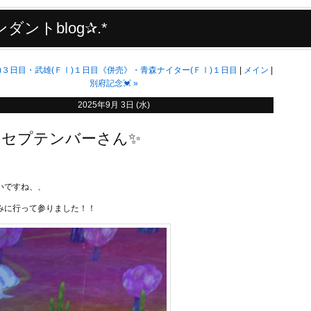
ダントblog✰.*
)３日目・武雄(ＦⅠ)１日目《併売》・青森ナイター(ＦⅠ)１日目
メイン
別府記念💓
»
2025年9月 3日 (水)
ーセプテンバーさん✨
いですね、、
みに行って参りました！！