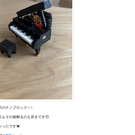
ズのナノブロック✨✨
立もその後飾るのも良きです🥺
ったです💓