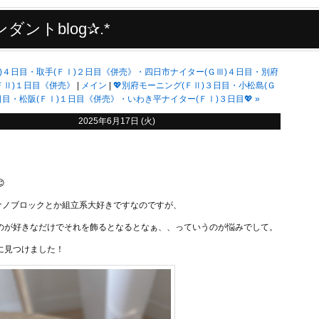
ダントblog✰.*
Ⅲ)４日目・取手(ＦⅠ)２日目《併売》・四日市ナイター(ＧⅢ)４日目・別府
ＦⅡ)１日目《併売》
メイン
💖別府モーニング(ＦⅡ)３日目・小松島(Ｇ
日目・松阪(ＦⅠ)１日目《併売》・いわき平ナイター(ＦⅠ)３日目💖
»
2025年6月17日 (火)

かナノブロックとか組立系大好きですなのですが、
のが好きなだけでそれを飾るとなるとなぁ、、っていうのが悩みでして。
に見つけました！