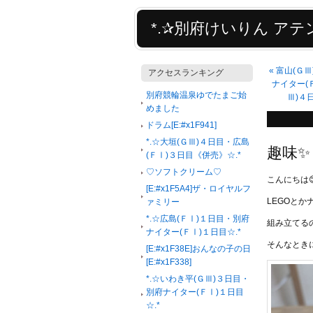
*.✰別府けいりん アテン
«
富山(Ｇ
アクセスランキング
ナイター(
別府競輪温泉ゆでたまご始
Ⅲ)４
めました
ドラム[E:#x1F941]
*.☆大垣(ＧⅢ)４日目・広島
趣味✨
(ＦⅠ)３日目《併売》☆.*
♡ソフトクリーム♡
こんにちは
[E:#x1F5A4]ザ・ロイヤルフ
LEGOと
ァミリー
*.☆広島(ＦⅠ)１日目・別府
組み立てる
ナイター(ＦⅠ)１日目☆.*
そんなとき
[E:#x1F38E]おんなの子の日
[E:#x1F338]
*.☆いわき平(ＧⅢ)３日目・
別府ナイター(ＦⅠ)１日目
☆.*