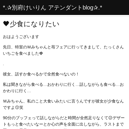
*.✰別府けいりん アテンダントblog✰.*
🖤少食になりたい
おはようございます
先日、特室のＭみちゃんと苺フェアに行ってきまして、たっくさん
いちごを食べました🍓
.
彼女、話すか食べるかで全然食べないの！
私は聞きながら食べる…おかわりに行く…話しながらも食べる…お
かわりに行く…
Ｍみちゃん、私のこと大食いみたいに言うんですが彼女が少食なん
ですよ😗笑
90分のブッフェって話しながらだと時間が全然足りなくて😕デザー
トもっと食べたいなーとか心の声を全面に出しながら、ラストまで