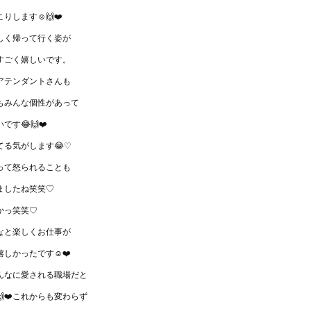
りします☺️🙌❤️
しく帰って行く姿が
すごく嬉しいです。
アテンダントさんも
もみんな個性があって
です😂🙌❤️
てる気がします😂♡
って怒られることも
ましたね笑笑♡
かっ笑笑♡
なと楽しくお仕事が
しかったです☺️❤️
んなに愛される職場だと
🙌❤️これからも変わらず