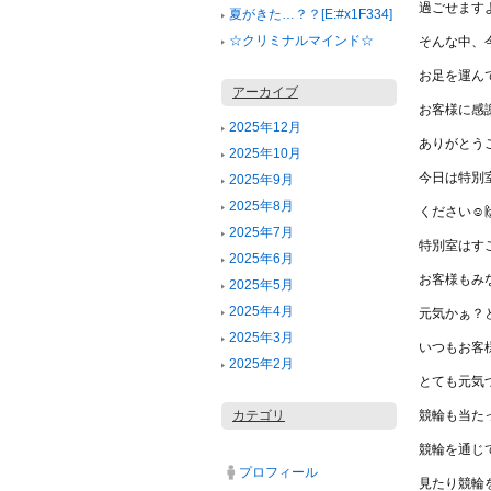
過ごせます
夏がきた…？？[E:#x1F334]
☆クリミナルマインド☆
そんな中、
お足を運ん
アーカイブ
お客様に感謝で
2025年12月
ありがとうご
2025年10月
今日は特別
2025年9月
2025年8月
ください☺️
2025年7月
特別室はす
2025年6月
お客様もみ
2025年5月
2025年4月
元気かぁ？
2025年3月
いつもお客
2025年2月
とても元気
カテゴリ
競輪も当た
競輪を通じ
プロフィール
見たり競輪