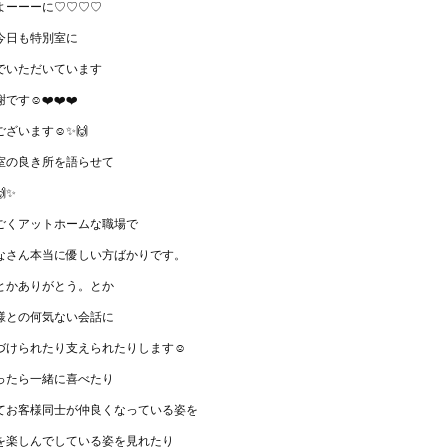
よーーーに♡♡♡♡
今日も特別室に
でいただいています
す☺️❤️❤️❤️
ざいます☺️✨🙌
室の良き所を語らせて
✨
ごくアットホームな職場で
なさん本当に優しい方ばかりです。
とかありがとう。とか
様との何気ない会話に
づけられたり支えられたりします☺️
ったら一緒に喜べたり
てお客様同士が仲良くなっている姿を
を楽しんでしている姿を見れたり