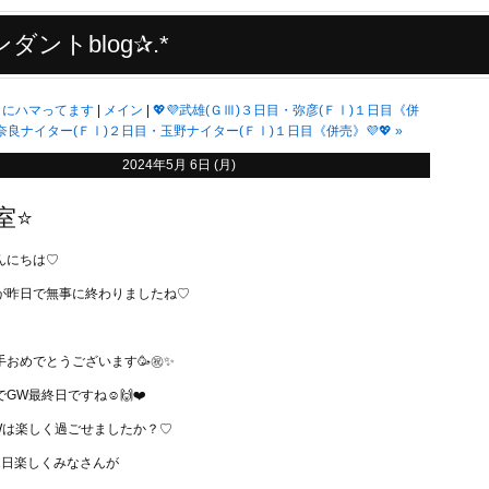
ダントblog✰.*
ミにハマってます
メイン
💖💜武雄(ＧⅢ)３日目・弥彦(ＦⅠ)１日目《併
奈良ナイター(ＦⅠ)２日目・玉野ナイター(ＦⅠ)１日目《併売》💜💖
»
2024年5月 6日 (月)
室⭐️
んにちは♡
Iが昨日で無事に終わりましたね♡
おめでとうございます🥳㊗️✨
GW最終日ですね☺️🙌❤️
Wは楽しく過ごせましたか？♡
1日楽しくみなさんが