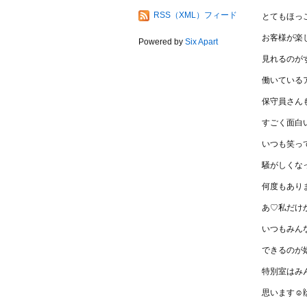
RSS（XML）フィード
とてもほっこ
お客様が楽
Powered by
Six Apart
見れるのが
働いている
保守員さん
すごく面白い
いつも笑っ
騒がしくな
何度もあり
あ♡私だけ
いつもみん
できるのが嬉
特別室はみ
思います☺️