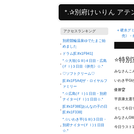
*.✰別府けいりん アテン
«
硬水グ
アクセスランキング
売》・
別府競輪温泉ゆでたまご始
めました
ドラム[E:#x1F941]
⭐️特別
*.☆大垣(ＧⅢ)４日目・広島
(ＦⅠ)３日目《併売》☆.*
みなさんこ
♡ソフトクリーム♡
いわき平G
[E:#x1F5A4]ザ・ロイヤルフ
ァミリー
優勝🏆
*.☆広島(ＦⅠ)１日目・別府
平原康太選手
ナイター(ＦⅠ)１日目☆.*
[E:#x1F38E]おんなの子の日
そして今日で
[E:#x1F338]
みなさんG
*.☆いわき平(ＧⅢ)３日目・
別府ナイター(ＦⅠ)１日目
今日ラスト
☆.*