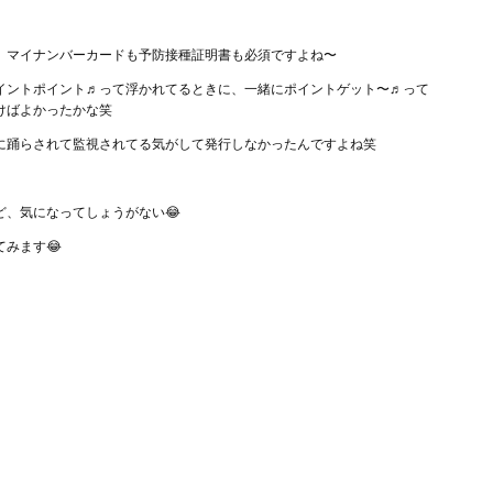
、マイナンバーカードも予防接種証明書も必須ですよね〜
イントポイント♬って浮かれてるときに、一緒にポイントゲット〜♬って
けばよかったかな笑
に踊らされて監視されてる気がして発行しなかったんですよね笑
ど、気になってしょうがない😂
てみます😂
♬