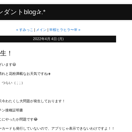
ダントblog✰.*
«
すみっこ
メイン
🌸桜ヒラヒラ〜🌸
»
2022年4月 4日 (月)
生！
います😃
晴れと花粉満載なお天気ですね☀️
らい（ ; ; ）
只今わたくし大問題が発生しております！
チン接種証明書
こにやったか問題です😂
ーカードも発行していないので、アプリじゃ表示できないわけですよ！！