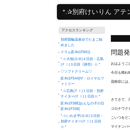
*.✰別府けいりん アテン
アクセスランキング
別府競輪温泉ゆでたまご始
めました
問題発
ドラム[E:#x1F941]
*.☆大垣(ＧⅢ)４日目・広島
おはようござ
(ＦⅠ)３日目《併売》☆.*
♡ソフトクリーム♡
今日も晴れ
[E:#x1F5A4]ザ・ロイヤルフ
花粉症には、つ
ァミリー
.
*.☆広島(ＦⅠ)１日目・別府
ナイター(ＦⅠ)１日目☆.*
さてさて、
[E:#x1F38E]おんなの子の日
コロナワク
[E:#x1F338]
*.☆いわき平(ＧⅢ)３日目・
こいつをど
別府ナイター(ＦⅠ)１日目
マイナンバ
☆.*