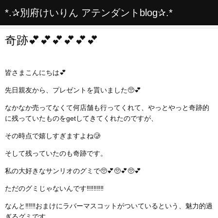
*.✰別府けいりん アテンダントblog✰.*
奇跡💕💕💕💕💕💕
皆さまこんにちは💕
先日親友から、プレゼントを貰いました🥺💕
なかなか売ってなくて何店舗も行ってくれて、やっとやっと奇跡的
に残っていたものをgetしてきてくれたのですが、
その時点で嬉しすぎますよね🥲
そして残っていたのも奇跡です。
私の大好きなサンリオのグミで🥺💕🥺💕🥺💕
ただのグミじゃないんです‼️‼️‼️‼️‼️
なんと‼️‼️‼️おまけにラバーマスコットがついているという、魅力的過
ぎるグミです。