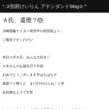
*.✰別府けいりん アテンダントblog✰.*
Ａ氏、還暦？🎂
川崎競輪ナイター発売中の特別室より
ご報告です＼(^o^)／
.
本日４月８日、みんな大好き♡
Ａ木さんのお誕生日です🎂
おめでとうございます🎊ぱちぱち🎉
還暦？と聞くと、まだ57やけんね！と🤣
反抗期なようです笑
.