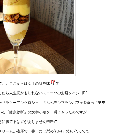
て。。ここからは女子の醍醐味
笑
たら人生初かもしれないスイーツのお店をハシゴ👯‍♀️
た『ラクーアンクロシェ』さんへモンブランパフェを食べに🧡🧡
いる「健康診断」の文字が頭を一瞬よぎったのですが
に勝てるはずがありません🤣🤣💕
クリームが濃厚で一番下には梨の何か(←笑)が入ってて