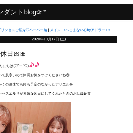
ダントblog✰.*
プリンセスご紹介♡ペーペー編
メイン
⭐️へこまない心byアドラー⭐️
»
2020年10月17日 (土)
休日🎀🎀
んにちは(♡˙︶˙♡)
いて肌寒いので体調お気をつけくださいね😊
かくの連休でも何も予定のなかったアリエルを
ンセスエルサが素敵な休日にしてくれたときのお話📖💫笑