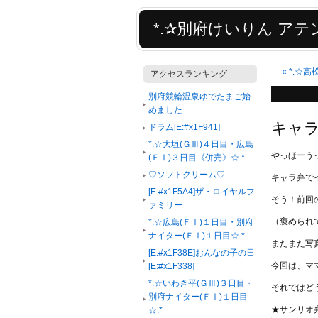
*.✰別府けいりん アテン
«
*.☆高
アクセスランキング
別府競輪温泉ゆでたまご始
めました
キャラ弁
ドラム[E:#x1F941]
*.☆大垣(ＧⅢ)４日目・広島
やっほーう
(ＦⅠ)３日目《併売》☆.*
♡ソフトクリーム♡
キャラ弁で
[E:#x1F5A4]ザ・ロイヤルフ
そう！前回
ァミリー
（褒められ
*.☆広島(ＦⅠ)１日目・別府
ナイター(ＦⅠ)１日目☆.*
またまた写
[E:#x1F38E]おんなの子の日
今回は、マ
[E:#x1F338]
*.☆いわき平(ＧⅢ)３日目・
それではどうぞ
別府ナイター(ＦⅠ)１日目
★サンリオ弁
☆.*