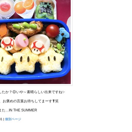
したか？😊いや～素晴らしい出来ですね✨
、お褒めの言葉お待ちしてまーす❣笑
…IN THE SUMMER
31
|
個別ページ