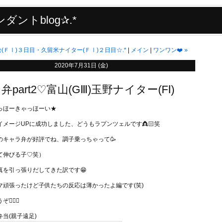
ダントblog✰.*
松(ＦⅠ)３日目・久留米ナイター(ＦⅠ)２日目☆.*
メイン
ワンワン❤️
»
2020年7月31日 (金)
part2♡富山(GⅢ)玉野ナイター(FⅠ)
っほーきゃっほーい★
イメージUPに成功しました、どうもラプンツェルです👸🏻笑
のキャラ弁が好評でね、調子乗っちゃって🥳
て伸びる子♡笑）
真を引っ張りだしてきた訳です😁
マ頑張ったけど子供たちの反応は薄かったよ編です(笑)
🏻‍♀️
当(親子遠足)