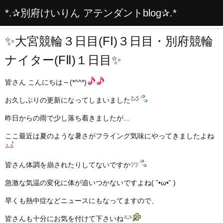
*.✰別府けいりん アテンダントblog✰.*
✨大宮競輪３日目(FⅠ)３日目・別府競輪
ナイター(FⅡ)１日目✨
皆さん こんにちは～(*^^*)
お久しぶりの更新になってしまいました
昨日からの雨で少し落ち着きましたが...
ここ最近は夏のような暑さがフライング気味にやってきましたよね
皆さん体調を崩されたりしてないですか❔❔
急激な気温の変化に体が追いつかないですよね( ˘•ω•˘ )
早くも熱中症などニュースにもなってますので、
皆さんも十分にお気を付けて下さいね