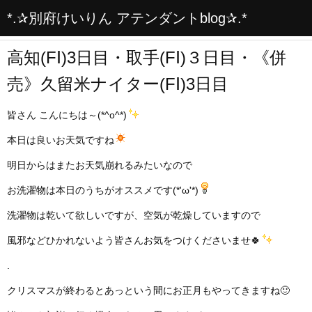
*.✰別府けいりん アテンダントblog✰.*
高知(FⅠ)3日目・取手(FⅠ)３日目・《併
売》久留米ナイター(FⅠ)3日目
皆さん こんにちは～(*^o^*)
本日は良いお天気ですね
明日からはまたお天気崩れるみたいなので
お洗濯物は本日のうちがオススメです(*'ω'*)
洗濯物は乾いて欲しいですが、空気が乾燥していますので
風邪などひかれないよう皆さんお気をつけくださいませ🍀
.
クリスマスが終わるとあっという間にお正月もやってきますね🙂