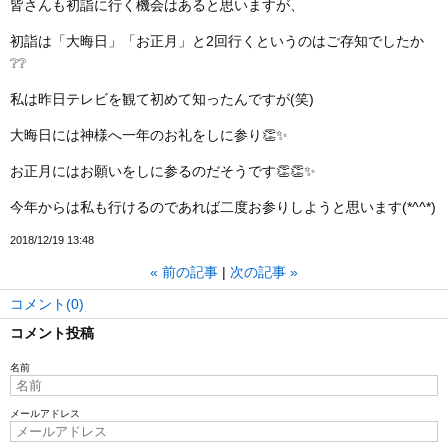
皆さんも初詣に行く機会はあると思いますが、
初詣は「大晦日」「お正月」と2回行くというのはご存知でしたか
❔❔
私は昨日テレビを観て初めて知ったんですが(笑)
大晦日には神様へ一年のお礼をしに参り👏✨
お正月にはお願いをしに参るのだそうです👏👏✨
今年からは私も行けるのであれば二度お参りしようと思います(*^^*)
2018/12/19 13:48
«
前の記事
次の記事
»
コメント(0)
コメント投稿
名前
メールアドレス