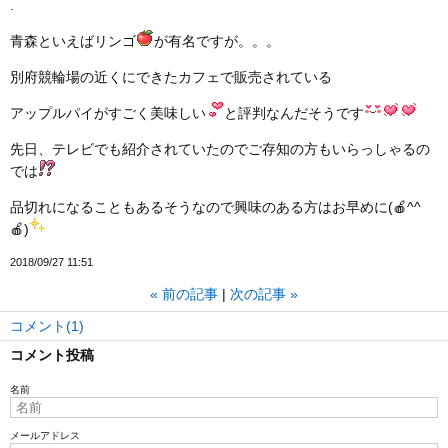
.
青森といえばリンゴ
が有名ですが。。。
別府競輪場の近くにできたカフェで販売されている
アップルパイがすごく美味しい
と評判なんだそうです
先日、テレビでも紹介されていたのでご存知の方もいらっしゃるの
では
品切れになることもあるそうなので興味のある方はお早めに(🍎^^
🍎)
2018/09/27 11:51
«
前の記事
次の記事
»
コメント(1)
コメント投稿
名前
メールアドレス