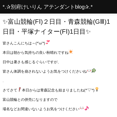
*.✰別府けいりん アテンダントblog✰.*
✨富山競輪(FⅠ)２日目・青森競輪(GⅢ)1
日目・平塚ナイター(FⅠ)1日目✨
皆さんこんにちは～(*'ω'*)
本日は朝から気持ちの良い秋晴れですね
日中は暑さも感じるぐらいですが、
皆さん体調を崩されないようお気をつけくださいね
.
さてさて
本日からは青森記念も始まりましたね(*'▽'*)
富山競輪との併売になりますので
場名などお間違いないようお気をつけください