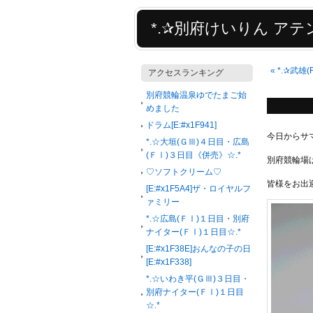
*.✰別府けいりん アテン
«
*.✰武雄
アクセスランキング
別府競輪温泉ゆでたまご始
めました
ドラム[E:#x1F941]
今日からサ
*.☆大垣(ＧⅢ)４日目・広島
(ＦⅠ)３日目《併売》☆.*
別府競輪場
♡ソフトクリーム♡
皆様をお出
[E:#x1F5A4]ザ・ロイヤルフ
ァミリー
*.☆広島(ＦⅠ)１日目・別府
ナイター(ＦⅠ)１日目☆.*
[E:#x1F38E]おんなの子の日
[E:#x1F338]
*.☆いわき平(ＧⅢ)３日目・
別府ナイター(ＦⅠ)１日目
☆.*