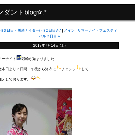
ダントblog✰.*
(FⅠ)３日目・川崎ナイター(FⅠ)２日目✰.*
メイン
サマーナイトフェスティ
バル２日目
»
2018年7月14日 (土)
マーナイト
競輪が始まりました。
は本日より３日間、午後から浴衣に
チェンジ
して
迎えしております。