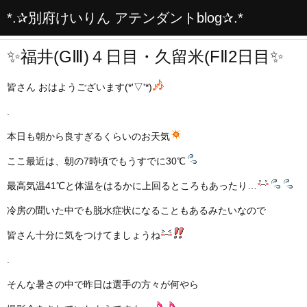
*.✰別府けいりん アテンダントblog✰.*
✨福井(GⅢ)４日目・久留米(FⅡ2日目✨
皆さん おはようございます(*'▽'*)
.
本日も朝から良すぎるくらいのお天気
ここ最近は、朝の7時頃でもうすでに30℃
最高気温41℃と体温をはるかに上回るところもあったり…
冷房の聞いた中でも脱水症状になることもあるみたいなので
皆さん十分に気をつけてましょうね
.
そんな暑さの中で昨日は選手の方々が何やら