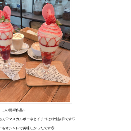
！この芸術作品✨
ねぇ♡マスカルポーネとイチゴは相性抜群です♡
テもオシャレで美味しかったです😆