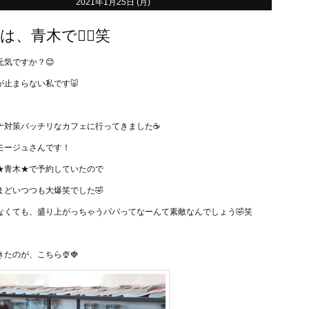
2021年1月25日 (月)
、青木で🙋‍♀️笑
元気ですか？😊
が止まらない私です🐷
ナ対策バッチリなカフェに行ってきました☕️
モージュさんです！
★青木★で予約していたので
まどいつつも大爆笑でした🤣
なくても、盛り上がっちゃうパパってなーんて素敵なんでしょう🤣笑
たのが、こちら🍨🍓