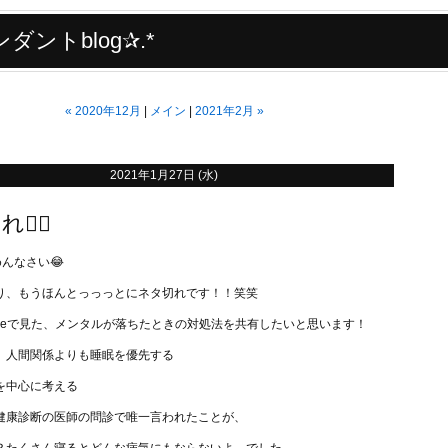
ダントblog✰.*
«
2020年12月
メイン
2021年2月
»
月
2021年1月27日 (水)
‍♂️
めんなさい😂
り、もうほんとっっっとにネタ切れです！！笑笑
Tubeで見た、メンタルが落ちたときの対処法を共有したいと思います！
、人間関係よりも睡眠を優先する
を中心に考える
健康診断の医師の問診で唯一言われたことが、