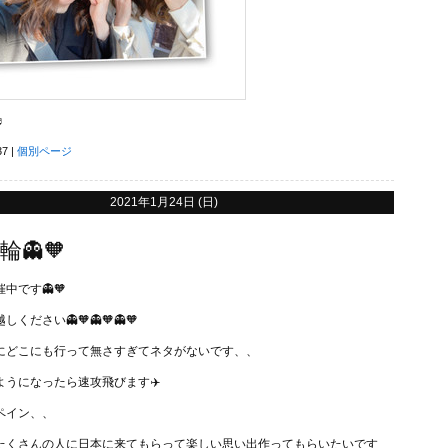
♬
37
|
個別ページ
2021年1月24日 (日)
👻🧡
中です👻🧡
ください👻🧡👻🧡👻🧡
にどこにも行って無さすぎてネタがないです、、
ようになったら速攻飛びます✈️
ペイン、、
たくさんの人に日本に来てもらって楽しい思い出作ってもらいたいです