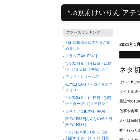
*.✰別府けいりん アテン
アクセスランキング
別府競輪温泉ゆでたまご始
2021年1
めました
ドラム[E:#x1F941]
*.☆大垣(ＧⅢ)４日目・広島
ネタ切れ
(ＦⅠ)３日目《併売》☆.*
♡ソフトクリーム♡
はいっ❣️ご
[E:#x1F5A4]ザ・ロイヤルフ
ァミリー
タイトル通
*.☆広島(ＦⅠ)１日目・別府
最近You
ナイター(ＦⅠ)１日目☆.*
仕事や食事
カキくけこ[E:#x1F9AA]
[E:#x1F38E]おんなの子の日
人生は睡眠
[E:#x1F338]
昨年行った
*.☆いわき平(ＧⅢ)３日目・
別府ナイター(ＦⅠ)１日目