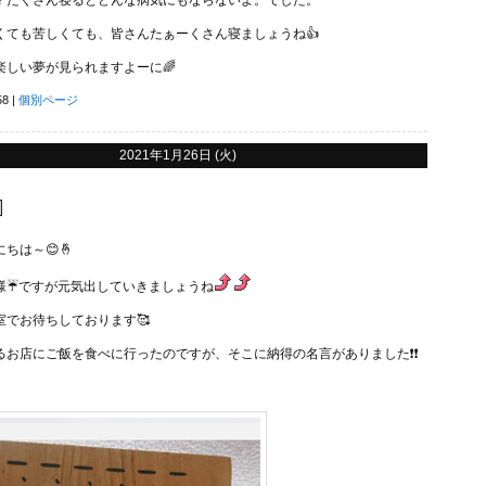
？たくさん寝るとどんな病気にもならないよ。でした。
くても苦しくても、皆さんたぁーくさん寝ましょうね👍
楽しい夢が見られますよーに🌈
58
|
個別ページ
2021年1月26日 (火)

ちは～😊🤞
様☔ですが元気出していきましょうね
室でお待ちしております🥰
るお店にご飯を食べに行ったのですが、そこに納得の名言がありました❗❗