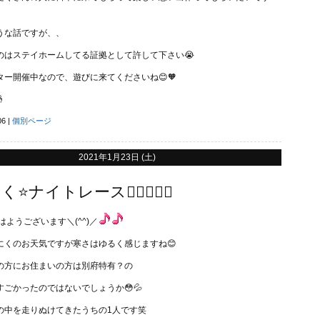
うな話ですが、、
のはステイホームしてる証拠として許して下さい😭
ター開催中なので、遊びに来てくださいね😊🧡

06
|
個別ページ
2021年1月23日 (土)
⭐ナイトレース🚴🏻‍♂️✨✨
はようございます＼(^^)／
にくのお天気ですが寒さはゆるく感じますね😊
の方にお住まいの方は別府特有？の
すごかったのではないでしょうか😳💦
の中を走りぬけてきたうちの1人です笑