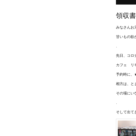
領収書は
みなさんお
甘いもの欲
.
先日、コロ
カフェ リ
予約時に、
相方は、と
その場にい
.
そして出てき