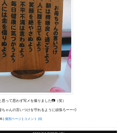
と思って思わず写メを撮りました📷（笑）
母ちゃんの言いつけを守れるように頑張ろーー💨
06
|
個別ページ
コメント (0)