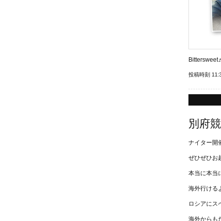
Bittersweet
投稿時刻 11:
別府競輪
ナイター開催
ぜひぜひお越し
本当に本当
海外行ける
ロシアにス
海外からも