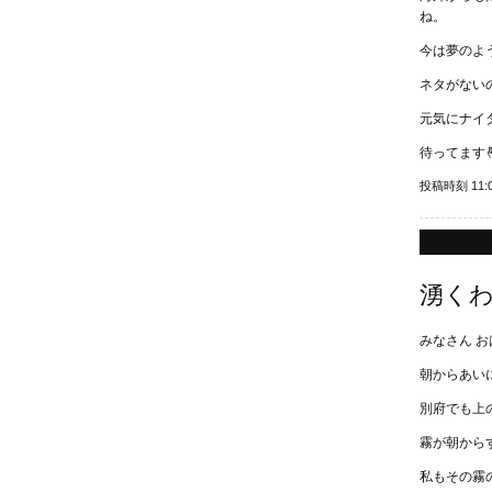
ね。
今は夢のよ
ネタがない
元気にナイ
待ってます
投稿時刻 11:
湧くわく
みなさん お
朝からあい
別府でも上
霧が朝から
私もその霧