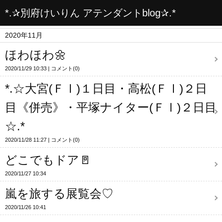
*.✰別府けいりん アテンダントblog✰.*
2020年11月
ほわほわ🌼
2020/11/29 10:33
コメント(0)
*.☆大宮(ＦⅠ)１日目・高松(ＦⅠ)２日
目《併売》・平塚ナイター(ＦⅠ)２日目
☆.*
2020/11/28 11:27
コメント(0)
どこでもドア🚪
2020/11/27 10:34
嵐を旅する展覧会♡
2020/11/26 10:41