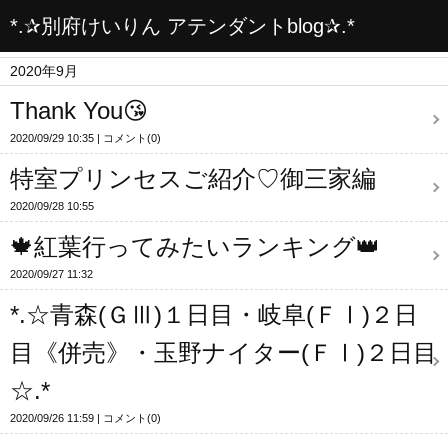
*.✰別府けいりん アテンダントblog✰.*
2020年9月
Thank You😘
2020/09/29 10:35
コメント(0)
特室プリンセスご紹介♡御三家編
2020/09/28 10:55
🍁紅葉行ってみたいランキング👑
2020/09/27 11:32
*.☆青森(ＧⅢ)１日目・岐阜(ＦⅠ)２日
目《併売》・玉野ナイター(ＦⅠ)２日目
☆.*
2020/09/26 11:59
コメント(0)