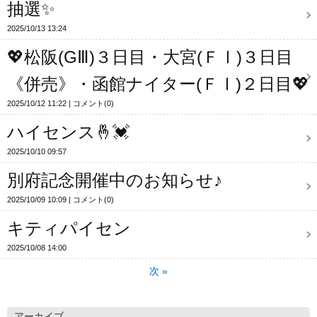
抽選✨
2025/10/13 13:24
💖松阪(GⅢ)３日目・大宮(ＦⅠ)３日目
《併売》・函館ナイター(ＦⅠ)２日目💖
2025/10/12 11:22
コメント(0)
ハイセンス🤞💓
2025/10/10 09:57
別府記念開催中のお知らせ♪
2025/10/09 10:09
コメント(0)
キティパイセン
2025/10/08 14:00
次
»
アーカイブ